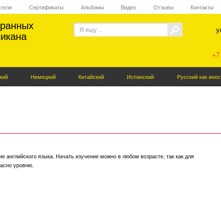
атели
Сертификаты
Альбомы
Видео
Отзывы
Контакты
транных
у
искать
икана
+7
кий
Немецкий
Китайский
Испанский
Русский как ино
е английского языка. Начать изучение можно в любом возрасте, так как для
ласно уровню.