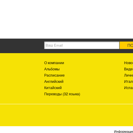
ПО
О компании
Ново
Альбомы
Виде
Расписание
Личн
Английский
Итал
Китайский
Испа
Переводы (32 языка)
Информация,