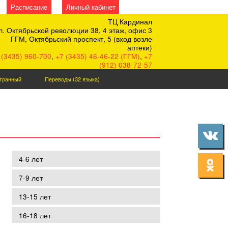
Расписание
Личный кабинет
ТЦ Кардинал
л. Октябрьской революции 38, 4 этаж, офис 3
ГГМ, Октябрьский проспект, 5 (вход возле
аптеки)
 (3435) 960-700
,
+7 (3435) 46-46-22 (ГГМ)
,
+7
(912) 638-72-57
странный
Переводы (32 языка)
4-6 лет
7-9 лет
13-15 лет
16-18 лет