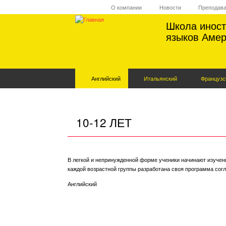
Перейти
О компании
Новости
Преподав
к
основному
Школа инос
содержанию
языков Амер
Английский
Итальянский
Французс
10-12 ЛЕТ
В легкой и непринужденной форме ученики начинают изучени
каждой возрастной группы разработана своя программа сог
Английский